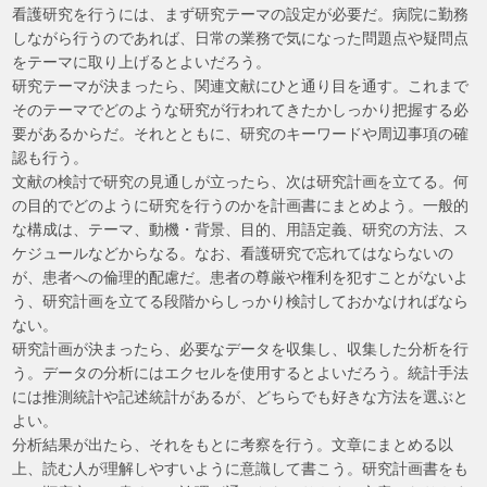
看護研究を行うには、まず研究テーマの設定が必要だ。病院に勤務
しながら行うのであれば、日常の業務で気になった問題点や疑問点
をテーマに取り上げるとよいだろう。
研究テーマが決まったら、関連文献にひと通り目を通す。これまで
そのテーマでどのような研究が行われてきたかしっかり把握する必
要があるからだ。それとともに、研究のキーワードや周辺事項の確
認も行う。
文献の検討で研究の見通しが立ったら、次は研究計画を立てる。何
の目的でどのように研究を行うのかを計画書にまとめよう。一般的
な構成は、テーマ、動機・背景、目的、用語定義、研究の方法、ス
ケジュールなどからなる。なお、看護研究で忘れてはならないの
が、患者への倫理的配慮だ。患者の尊厳や権利を犯すことがないよ
う、研究計画を立てる段階からしっかり検討しておかなければなら
ない。
研究計画が決まったら、必要なデータを収集し、収集した分析を行
う。データの分析にはエクセルを使用するとよいだろう。統計手法
には推測統計や記述統計があるが、どちらでも好きな方法を選ぶと
よい。
分析結果が出たら、それをもとに考察を行う。文章にまとめる以
上、読む人が理解しやすいように意識して書こう。研究計画書をも