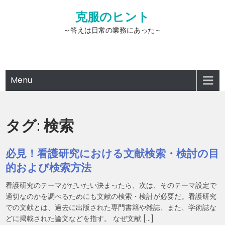
Skip
克服のヒント
to
content
～答えは日常の業務にあった～
Menu
タグ:
検索
必見！看護研究における文献検索・検討の目
的および検索方法
看護研究のテーマがだいたい決まったら、次は、そのテーマ設定で
適切なのかを調べるためにも文献の検索・検討が必要だ。看護研究
での文献とは、過去に出版された専門書籍や雑誌、また、学術誌な
どに掲載された論文などを指す。 なぜ文献 […]