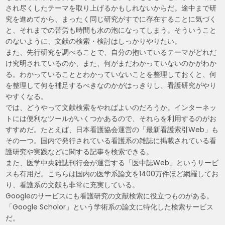
され尽くしたテーマを取り上げるかもしれないからだ。途中まで研
究を進めてから、まったく同じ研究がすでに存在することに気づく
と、それまでの苦労も時間も水の泡になってしまう。そういうこと
のないように、文献の検索・検討はしっかりやりたい。
また、先行研究を調べることで、自分の抱いているテーマがどれだ
け究明されているのか、また、何がまだわかっていないのかがわか
る。わかっていることとわかっていないことを整理しておくと、何
を整理して何を補足するべきなのかがはっきりし、看護研究がやり
やすくなる。
では、どうやって文献検索をやればよいのだろうか。インターネッ
トには便利なツールがいくつかあるので、それらを利用するのがお
すすめだ。たとえば、日本看護協会運営の「最新看護索引Web」も
その一つ。国内で発行されている看護系の雑誌に掲載されている看
護研究や実践などに関する記事を検索できる。
また、医学中央雑誌刊行会が運営する「医中誌Web」というサービ
スも有用だ。こちらは国内の医学系論文を1400万件ほど網羅してお
り、看護系の文献も非常に充実している。
Googleのサービスにも看護研究の文献検索に役立つものがある。
「Google Scholor」という学術系の論文に特化した検索サービス
だ。