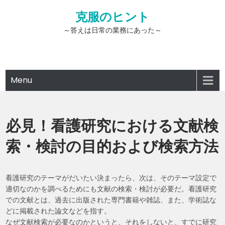
Skip
克服のヒント
to
content
～答えは日常の業務にあった～
Menu
必見！看護研究における文献検
索・検討の目的および検索方法
看護研究のテーマがだいたい決まったら、次は、そのテーマ設定で
適切なのかを調べるためにも文献の検索・検討が必要だ。看護研究
での文献とは、過去に出版された専門書籍や雑誌、また、学術誌な
どに掲載された論文などを指す。
なぜ文献検索が必要なのかというと、それをしないと、すでに研究